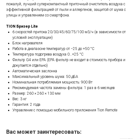
пожалуй, лучший суперкомпактный приточный очиститель воздуха с
эффективной фильтрацией от пыли и аллергенов, защитой от шума с
улицы и управлением со смартфона.
TION Бризер Lite
6 скоростей притока 20/30/45/60/75/100 м3/ч (в зависимости от
условий эксплуатации)
Блок нагревателя
Работа в диапазоне температур от −25 до +50 °С
Температура подогрева воздуха 0…+25 °С
Фильтр G4 или EPA (EPA фильтр не входит в стоимость прибора и
докупается отдельно)
Автоматическая заслонка
Максимальный уровень шума: 50 дБА
Номинальная потребляемая мощность: 900 Вт
Рекомендуемая частота замены фильтра: 1 раз в 6 месяцев
Размер: 260 × 260 × 130 мм
Вес: 3 кг
Гарантия: 2 года
Управление с помощью мобильного приложения Tion Remote
Вас может заинтересовать: