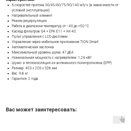
6 скоростей притока 30/45/60/75/90/140 м3/ч (в зависимости от
условий эксплуатации)
Нагревательный элемент
Режим рециркуляции
Работа в диапазоне температур от −40 до +50 °С
Каскад фильтров G4 + EPA E11 + АК-4S
Пульт управления с LCD-дисплеем
Управление через мобильное приложение TION Smart
Автоматическая заслонка
Максимальный уровень шума: 47 дБА
Номинальная мощность с нагревателем: 1,26 кВт
Шумо- и теплоизоляция из вспененного полипропилена (ЕРР)
Размер: 453 х 203 х 528 мм
Вес: 9,8 кг
Гарантия: 2 года
Вас может заинтересовать: