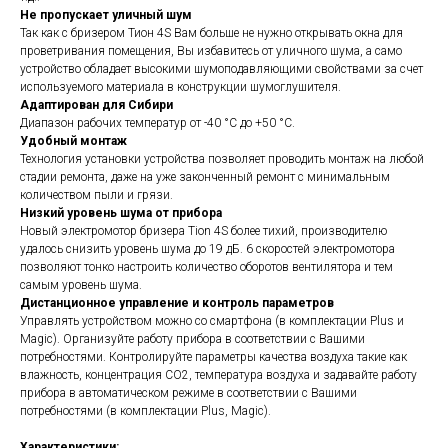
Не пропускает уличный шум
Так как с бризером Тион 4S Вам больше не нужно открывать окна для
проветривания помещения, Вы избавитесь от уличного шума, а само
устройство обладает высокими шумоподавляющими свойствами за счет
используемого материала в конструкции шумоглушителя.
Адаптирован для Сибири
Диапазон рабочих температур от -40 °С до +50 °С.
Удобный монтаж
Технология установки устройства позволяет проводить монтаж на любой
стадии ремонта, даже на уже законченный ремонт с минимальным
количеством пыли и грязи.
Низкий уровень шума от прибора
Новый электромотор бризера Tion 4S более тихий, производителю
удалось снизить уровень шума до 19 дБ. 6 скоростей электромотора
позволяют тонко настроить количество оборотов вентилятора и тем
самым уровень шума.
Дистанционное управление и контроль параметров
Управлять устройством можно со смартфона (в комплектации Plus и
Magic). Организуйте работу прибора в соответствии с Вашими
потребностями. Контролируйте параметры качества воздуха такие как
влажность, концентрация СО2, температура воздуха и задавайте работу
прибора в автоматическом режиме в соответствии с Вашими
потребностями (в комплектации Plus, Magic).
Характеристики: