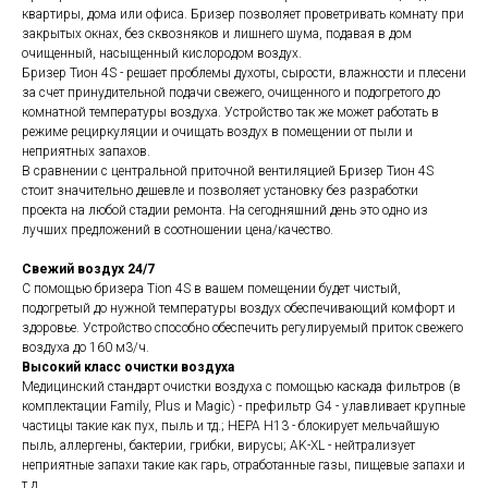
квартиры, дома или офиса. Бризер позволяет проветривать комнату при
закрытых окнах, без сквозняков и лишнего шума, подавая в дом
очищенный, насыщенный кислородом воздух.
Бризер Тион 4S - решает проблемы духоты, сырости, влажности и плесени
за счет принудительной подачи свежего, очищенного и подогретого до
комнатной температуры воздуха. Устройство так же может работать в
режиме рециркуляции и очищать воздух в помещении от пыли и
неприятных запахов.
В сравнении с центральной приточной вентиляцией Бризер Тион 4S
стоит значительно дешевле и позволяет установку без разработки
проекта на любой стадии ремонта. На сегодняшний день это одно из
лучших предложений в соотношении цена/качество.
Свежий воздух 24/7
С помощью бризера Tion 4S в вашем помещении будет чистый,
подогретый до нужной температуры воздух обеспечивающий комфорт и
здоровье. Устройство способно обеспечить регулируемый приток свежего
воздуха до 160 м3/ч.
Высокий класс очистки воздуха
Медицинский стандарт очистки воздуха с помощью каскада фильтров (в
комплектации Family, Plus и Magic) - префильтр G4 - улавливает крупные
частицы такие как пух, пыль и тд.; HEPA H13 - блокирует мельчайшую
пыль, аллергены, бактерии, грибки, вирусы; AK-XL - нейтрализует
неприятные запахи такие как гарь, отработанные газы, пищевые запахи и
т.д..