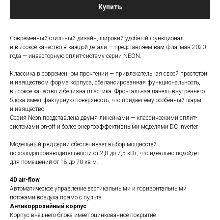
Купить
Современный стильный дизайн, широкий удобный функционал
и высокое качество в каждой детали — представляем вам флагман 2020
года — инверторную сплит-систему серии NEON.
Классика в современном прочтении — привлекательная своей простотой
и изяществом форма корпуса, сбалансированная функциональность,
высокое качество и белизна пластика. Фронтальная панель внутреннего
блока имеет фактурную поверхность, что придает ему особенный шарм
и изящество.
Серия Neon представлена двумя линейками — классическими сплит-
системами on-off и более энергоэффективными моделями DC Inverter.
Модельный ряд серии обеспечивает выбор мощностей
по холодопроизводительности от 2,8 до 7,5 кВт, что идеально подойдет
для помещений от 18 до 70 кв.м.
4D air-flow
Автоматическое управление вертикальными и горизонтальными
потоками воздуха прямо с пульта
Антикоррозийный корпус
Корпус внешнего блока имеет оцинкованное покрытие