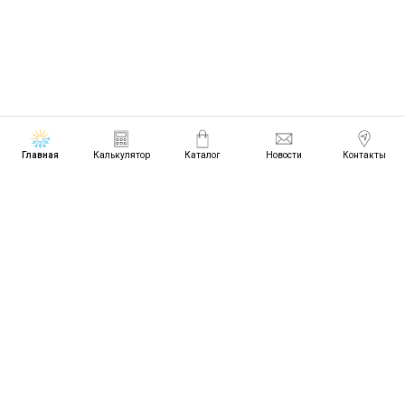
Главная
Калькулятор
Каталог
Новости
Контакты
Подбор, продажа, доставка, установка и
сервис кондиционеров в Томске и Санкт-
Петербурге