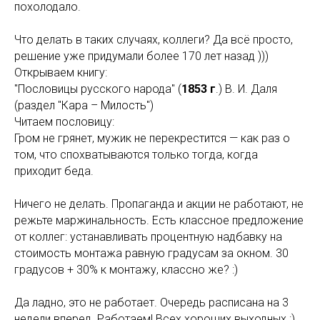
похолодало.
Что делать в таких случаях, коллеги? Да всё просто,
решение уже придумали более 170 лет назад )))
Открываем книгу:
"Пословицы русского народа" (
1853 г
.) В. И. Даля
(раздел "Кара – Милость")
Читаем пословицу:
Гром не грянет, мужик не перекрестится — как раз о
том, что спохватываются только тогда, когда
приходит беда.
Ничего не делать. Пропаганда и акции не работают, не
режьте маржинальность. Есть классное предложение
от коллег: устанавливать процентную надбавку на
стоимость монтажа равную градусам за окном. 30
градусов + 30% к монтажу, классно же? :)
Да ладно, это не работает. Очередь расписана на 3
недели вперед. Работаем! Всех хороших выходных :)